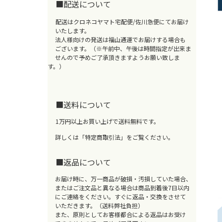
■配送について
配送はクロネコヤマト宅配便/佐川急便にてお届け
いたします。
法人様向けの発送は福山通運でお届けする場合も
ございます。（※午前中、午後は時間指定が出来ま
せんので予めご了承頂きますようお願い致しま
す。）
■送料について
1万円以上お買い上げで送料無料です。
詳しくは
「特定商取引法」
をご覧ください。
■返品について
お届け時に、万一商品が破損・汚損していた場合、
またはご注文品と異なる場合は商品到着後7日以内
にご連絡をください。
すぐに返品・交換をさせて
いただきます。（送料弊社負担）
また、原則としてお客様都合による返品はお受け